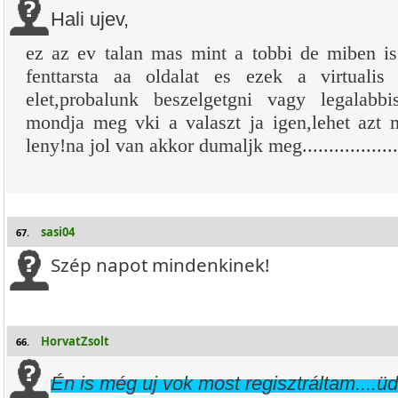
Hali ujev,
ez az ev talan mas mint a tobbi de miben i
fenttarsta aa oldalat es ezek a virtual
elet,probalunk beszelgetgni vagy legalabb
mondja meg vki a valaszt ja igen,lehet azt 
leny!na jol van akkor dumaljk meg..................
sasi04
67.
Szép napot mindenkinek!
HorvatZsolt
66.
Én is még uj vok most regisztráltam....