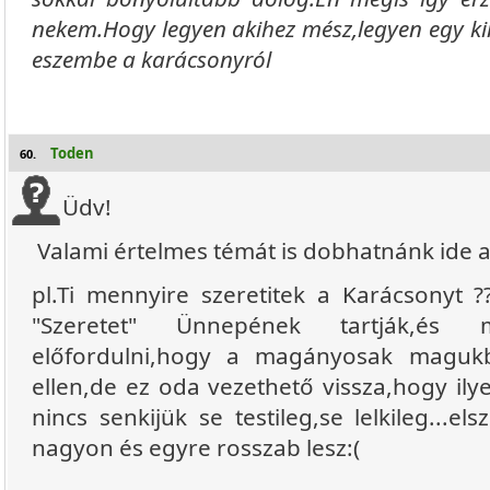
nekem.Hogy legyen akihez mész,legyen egy ki
eszembe a karácsonyról
Toden
60.
Üdv!
Valami értelmes témát is dobhatnánk ide a 
pl.Ti mennyire szeretitek a Karácsonyt 
"Szeretet" Ünnepének tartják,és 
előfordulni,hogy a magányosak maguk
ellen,de ez oda vezethető vissza,hogy ily
nincs senkijük se testileg,se lelkileg...el
nagyon és egyre rosszab lesz:(