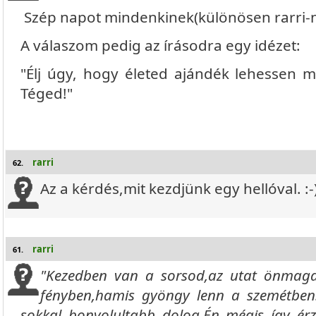
Szép napot mindenkinek(különösen rarri-n
A válaszom pedig az írásodra egy idézet:
"Élj úgy, hogy életed ajándék lehessen m
Téged!"
rarri
62.
Az a kérdés,mit kezdjünk egy hellóval. :
rarri
61.
"Kezedben van a sorsod,az utat önmaga
fényben,hamis gyöngy lenn a szemétbe
sokkal bonyolultabb dolog.Én mégis így érze