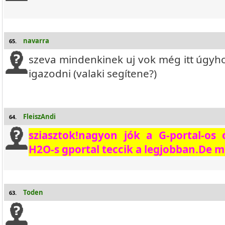
navarra
65.
szeva mindenkinek uj vok még itt úgy
igazodni (valaki segítene?)
FleiszAndi
64.
sziasztok!nagyon jók a G-portal-os
H2O-s gportal teccik a legjobban.De m
Toden
63.