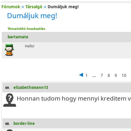
»
»
Fórumok
Társalgó
Dumáljuk meg!
Dumáljuk meg!
Témaindító hozzászólás
bartamate
Hello!
1
...
7
8
9
10
elizabethswann13
69.
Honnan tudom hogy mennyi kreditem van
border-line
68.