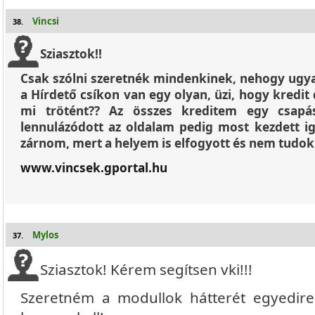
Vincsi
38.
Sziasztok!!
Csak szólni szeretnék mindenkinek, nehogy ugya
a Hírdető csíkon van egy olyan, üzi, hogy kredit
mi trötént?? Az összes kreditem egy csapás
lennulázódott az oldalam pedig most kezdett ig
zárnom, mert a helyem is elfogyott és nem tudok 
www.vincsek.gportal.hu
Mylos
37.
Sziasztok! Kérem segítsen vki!!!
Szeretném a modullok hátterét egyedir