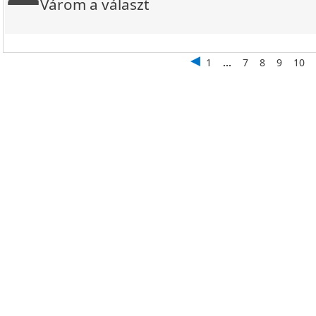
Várom a választ
1
...
7
8
9
10