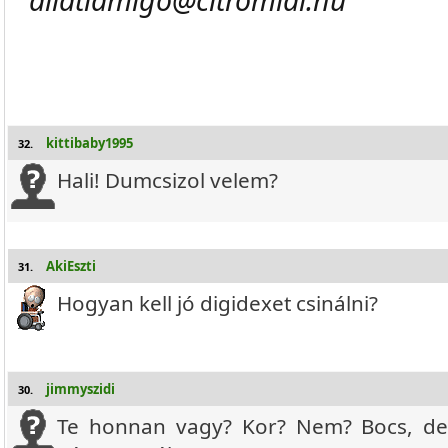
kittibaby1995
32.
Hali! Dumcsizol velem?
AkiEszti
31.
Hogyan kell jó digidexet csinálni?
jimmyszidi
30.
Te honnan vagy? Kor? Nem? Bocs, de mi