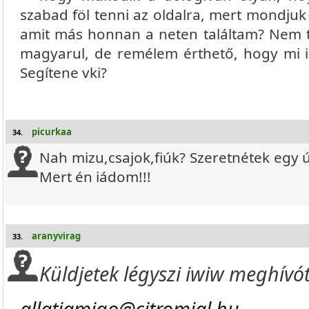
szabad föl tenni az oldalra, mert mondjuk 
amit más honnan a neten találtam? Nem
magyarul, de remélem érthető, hogy mi 
Segítene vki?
picurkaa
34.
Nah mizu,csajok,fiúk? Szeretnétek egy 
Mert én iádom!!!
aranyvirag
33.
Küldjetek légyszi iwiw meghívót
allatiamigo@citromial.hu