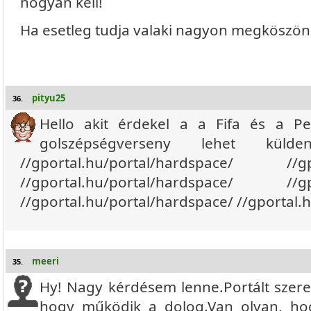
hogyan kell!
Ha esetleg tudja valaki nagyon megköszön
pityu25
36.
Hello akit érdekel a a Fifa és a Pe
golszépségverseny lehet kü
//gportal.hu/portal/hardspace/ //gpo
//gportal.hu/portal/hardspace/ //gpo
//gportal.hu/portal/hardspace/ //gportal.
meeri
35.
Hy! Nagy kérdésem lenne.Portált szere
hogy működik a dolog.Van olyan, ho