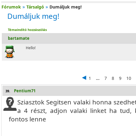
»
»
Fórumok
Társalgó
Dumáljuk meg!
Dumáljuk meg!
Témaindító hozzászólás
bartamate
Hello!
1
...
7
8
9
10
Pentium71
39.
Sziasztok Segitsen valaki honna szedhe
a 4 részt, adjon valaki linket ha tud
fontos lenne