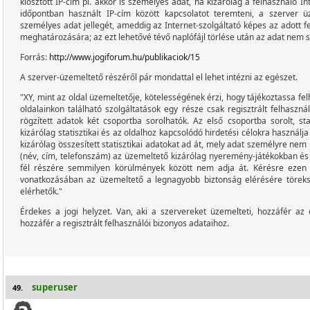
kiosztott IP-cím pl. akkor is személyes adat, ha kizárólag a felhasználó I
időpontban használt IP-cím között kapcsolatot teremteni, a szerver
személyes adat jellegét, ameddig az Internet-szolgáltató képes az adott f
meghatározására; az ezt lehetővé tévő naplófájl törlése után az adat nem 
Forrás:
http://www.jogiforum.hu/publikaciok/15
A szerver-üzemeltető részéről pár mondattal el lehet intézni az egészet.
"XY, mint az oldal üzemeltetője, kötelességének érzi, hogy tájékoztassa fel
oldalainkon található szolgáltatások egy része csak regisztrált felhaszn
rögzített adatok két csoportba sorolhatók. Az első csoportba sorolt, sta
kizárólag statisztikai és az oldalhoz kapcsolódó hirdetési célokra használja 
kizárólag összesített statisztikai adatokat ad át, mely adat személyre ne
(név, cím, telefonszám) az üzemeltető kizárólag nyeremény-játékokban és 
fél részére semmilyen körülmények között nem adja át. Kérésre ezen 
vonatkozásában az üzemeltető a legnagyobb biztonság elérésére töreks
elérhetők."
Érdekes a jogi helyzet. Van, aki a szervereket üzemelteti, hozzáfér az 
hozzáfér a regisztrált felhasználói bizonyos adataihoz.
superuser
49.