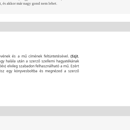
t, és akkor már nagy gond nem lehet.
nevének és a mű címének feltüntetésével.
(Szjt.
agy halála után a szerző szellemi hagyatékának
 70év) elvileg szabadon felhasználható a mű. Ezért
mész egy könyvesboltba és megnézed a szerző