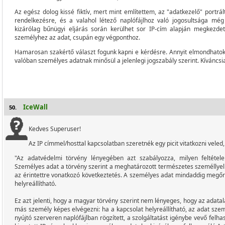
Az egész dolog kissé fiktív, mert mint említettem, az "adatkezelő" portrá
rendelkezésre, és a valahol létező naplófájlhoz való jogosultsága még
kizárólag bűnügyi eljárás során kerülhet sor IP-cím alapján megkezdet
személyhez az adat, csupán egy végponthoz.
Hamarosan szakértő választ fogunk kapni e kérdésre. Annyit elmondhatok, 
valóban személyes adatnak minősül a jelenlegi jogszabály szerint. Kíváncsian
IceWall
50.
Kedves Superuser!
Az IP címmel/hosttal kapcsolatban szeretnék egy picit vitatkozni veled,
"Az adatvédelmi törvény lényegében azt szabályozza, milyen feltétel
Személyes adat a törvény szerint a meghatározott természetes személlyel 
az érintettre vonatkozó következtetés. A személyes adat mindaddig megőrz
helyreállítható.
Ez azt jelenti, hogy a magyar törvény szerint nem lényeges, hogy az adatal
más személy képes elvégezni: ha a kapcsolat helyreállítható, az adat sze
nyújtó szerveren naplófájlban rögzített, a szolgáltatást igénybe vevő felh