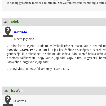
is odabiggyesztem, mert ez a minimum. Szóval tűntessétek fel mindig a forrás
ariel.
45.
szoszi444
1. nem jogsértő
2. mint írtam lejjebb, irodalmi művekből részlet másolható a szerző 
1999.évi LXXVI. tv 10-15, 30 §)
Teljes közléséhez szükséges a szerző, v
gondozója, ill. örökösének, az oltalmi idő lejárta után (szerző halála után
érdemes tájékozódni, hogy van-e jogutód, vagy nincs. (Egyszerű, be
könyvében, hogy van-e jogutód.)
3. annyi viccet tehetsz föl, amennyit csak akarsz!
IceWall
44.
Sziasztok!