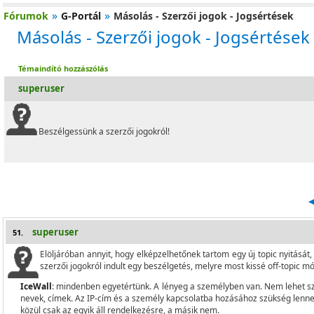
»
»
Fórumok
G-Portál
Másolás - Szerzői jogok - Jogsértések
Másolás - Szerzői jogok - Jogsértések
Témaindító hozzászólás
superuser
Beszélgessünk a szerzői jogokról!
superuser
51.
Elöljáróban annyit, hogy elképzelhetőnek tartom egy új topic nyitását,
szerzői jogokról indult egy beszélgetés, melyre most kissé off-topic m
IceWall
: mindenben egyetértünk. A lényeg a személyben van. Nem lehet sz
nevek, címek. Az IP-cím és a személy kapcsolatba hozásához szükség lenne
közül csak az egyik áll rendelkezésre, a másik nem.