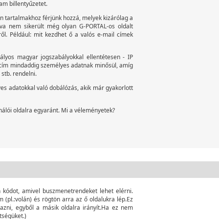
m billentyűzetet.
an tartalmakhoz férjünk hozzá, melyek kizárólag a
ítva nem sikerült még olyan G-PORTAL-os oldalt
kről. Például: mit kezdhet ő a valós e-mail címek
tályos magyar jogszabályokkal ellentétesen - IP
IP cím mindaddig személyes adatnak minősül, amíg
stb. rendelni.
s adatokkal való dobálózás, akik már gyakorlott
nálói oldalra egyaránt. Mi a véleményetek?
 kódot, amivel buszmenetrendeket lehet elérni.
(pl.:volán) és rögtön arra az ő oldalukra lép.Ez
zni, egyből a másik oldalra irányít.Ha ez nem
tségüket.)