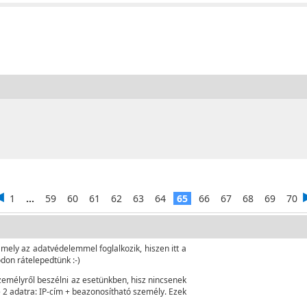
1
...
59
60
61
62
63
64
65
66
67
68
69
70
 mely az adatvédelemmel foglalkozik, hiszen itt a
ódon rátelepedtünk :-)
emélyről beszélni az esetünkben, hisz nincsenek
 2 adatra: IP-cím + beazonosítható személy. Ezek