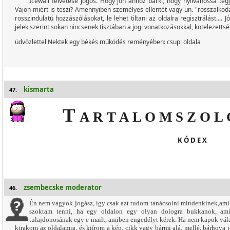
Icewall felvetése jogos. Hogy jön ahhoz bárki, hogy nyilvánossá t
Vajon miért is teszi? Amennyiben személyes ellentét vagy un. "rosszalkodá
rosszindulatú hozzászólásokat, le lehet tiltani az oldalra regisztrálást....
jelek szerint sokan nincsenek tisztában a jogi vonatkozásokkal, kötelezettsé
üdvözlettel Nektek egy békés működés reményében: csupi oldala
kismarta
47.
T
A R T A L O M S Z O L 
K Ó D E X
zsembecske moderator
46.
Én nem vagyok jogász, így csak azt tudom tanácsolni mindenkinek,ami e
szoktam tenni, ha egy oldalon egy olyan dologra bukkanok, ami
tulajdonosának egy e-mailt, amiben engedélyt kérek. Ha nem kapok vála
kirakom az oldalamra, és kiírom a kép, cikk vagy bármi alá, mellé, bárhova jó