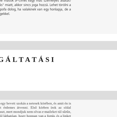
egye mások IP-címét vagy más személyes adatát?
s" miatt, akkor sincs joga hozzá. Lehet törölni a
 Jópofa dolog, ha valakinek van egy honlapja, de a
gekkel.
G Á L T A T Á S I
gy bevett szokás a netesek körében, és amit én is
t érdemes átvenni. Első körben írok az oldal
szt, mert mondjuk nem olvas e-maileket túl sűrűn,
l láthatóan, hogy honnan van a forrás, és a linket