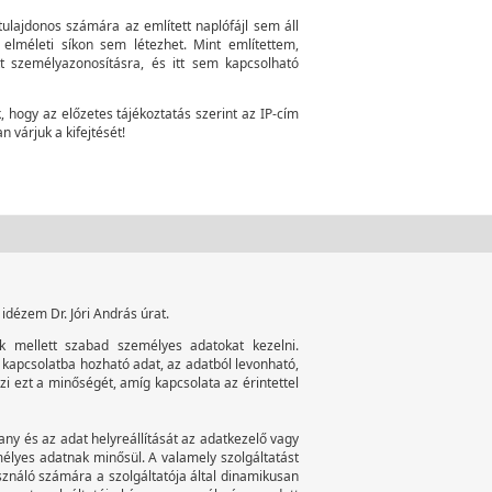
ltulajdonos számára az említett naplófájl sem áll
 elméleti síkon sem létezhet. Mint említettem,
t személyazonosításra, és itt sem kapcsolható
hogy az előzetes tájékoztatás szerint az IP-cím
 várjuk a kifejtését!
 idézem Dr. Jóri András úrat.
ek mellett szabad személyes adatokat kezelni.
kapcsolatba hozható adat, az adatból levonható,
i ezt a minőségét, amíg kapcsolata az érintettel
any és az adat helyreállítását az adatkezelő vagy
mélyes adatnak minősül. A valamely szolgáltatást
asználó számára a szolgáltatója által dinamikusan