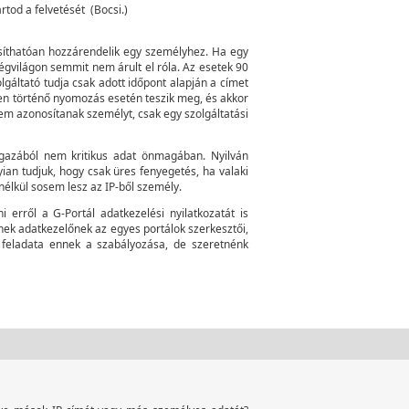
artod a felvetését
(Bocsi.)
íthatóan hozzárendelik egy személyhez. Ha egy
z égvilágon semmit nem árult el róla. Az esetek 90
lgáltató tudja csak adott időpont alapján a címet
ben történő nyomozás esetén teszik meg, és akkor
em azonosítanak személyt, csak egy szolgáltatási
m igazából nem kritikus adat önmagában. Nyilván
ian tudjuk, hogy csak üres fenyegetés, ha valaki
nélkül sosem lesz az IP-ből személy.
 erről a G-Portál adatkezelési nyilatkozatát is
ek adatkezelőnek az egyes portálok szerkesztői,
l feladata ennek a szabályozása, de szeretnénk