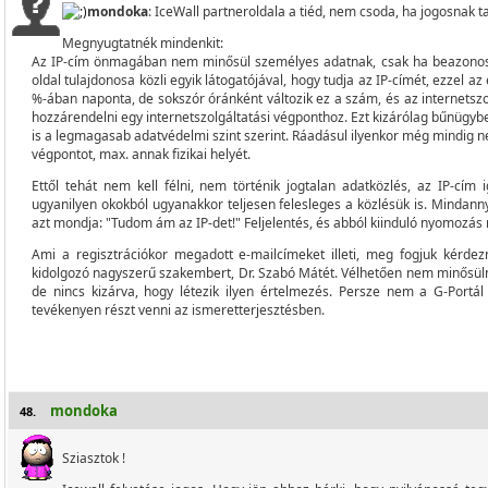
mondoka
: IceWall partneroldala a tiéd, nem csoda, ha jogosnak t
Megnyugtatnék mindenkit:
Az IP-cím önmagában nem minősül személyes adatnak, csak ha beazonos
oldal tulajdonosa közli egyik látogatójával, hogy tudja az IP-címét, ezzel a
%-ában naponta, de sokszór óránként változik ez a szám, és az internetszo
hozzárendelni egy internetszolgáltatási végponthoz. Ezt kizárólag bűnügy
is a legmagasab adatvédelmi szint szerint. Ráadásul ilyenkor még mindig n
végpontot, max. annak fizikai helyét.
Ettől tehát nem kell félni, nem történik jogtalan adatközlés, az IP-cí
ugyanilyen okokból ugyanakkor teljesen felesleges a közlésük is. Mindanny
azt mondja: "Tudom ám az IP-det!" Feljelentés, és abból kiinduló nyomozás 
Ami a regisztrációkor megadott e-mailcímeket illeti, meg fogjuk kérdezni
kidolgozó nagyszerű szakembert, Dr. Szabó Mátét. Vélhetően nem minősüln
de nincs kizárva, hogy létezik ilyen értelmezés. Persze nem a G-Portá
tevékenyen részt venni az ismeretterjesztésben.
mondoka
48.
Sziasztok !