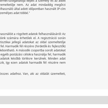
nternet-szolgáltatója képes a személy és az adott
 üzemeltetője nem. Az adat mindaddig megőrzi
elhasználó által adott időpontban használt IP-cím
személyes adat többé."
használóit a rögzített adatok felhasználásáról: Az
álóink számára érhetőek el. A regisztráció során
tisztikai jellegű adatokat az oldal üzemeltetője
fel. Harmadik fél részére (hirdetők és fejlesztők)
m lebontható. A második csoportba sorolt adatokat
egyéb postázási célokra használja fel, harmadik
adatok később törlésre kerülnek. Minden adat
zik, így ezen adatok harmadik fél részére nem
összes adathoz. Van, aki az oldalát üzemelteti,