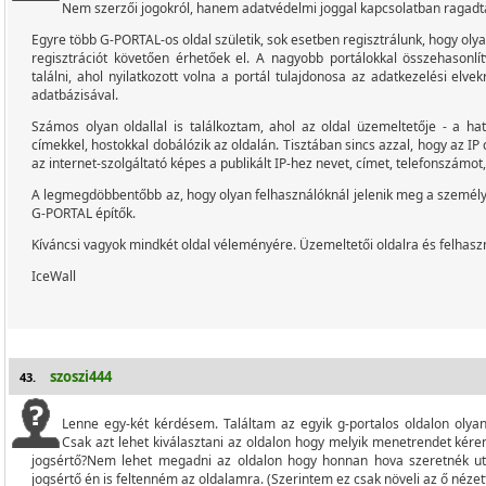
Nem szerzői jogokról, hanem adatvédelmi joggal kapcsolatban ragadta
Egyre több G-PORTAL-os oldal születik, sok esetben regisztrálunk, hogy oly
regisztrációt követően érhetőek el. A nagyobb portálokkal összehasonl
találni, ahol nyilatkozott volna a portál tulajdonosa az adatkezelési elve
adatbázisával.
Számos olyan oldallal is találkoztam, ahol az oldal üzemeltetője - a ha
címekkel, hostokkal dobálózik az oldalán. Tisztában sincs azzal, hogy az 
az internet-szolgáltató képes a publikált IP-hez nevet, címet, telefonszámot, 
A legmegdöbbentőbb az, hogy olyan felhasználóknál jelenik meg a személye
G-PORTAL építők.
Kíváncsi vagyok mindkét oldal véleményére. Üzemeltetői oldalra és felhasz
IceWall
szoszi444
43.
Lenne egy-két kérdésem. Találtam az egyik g-portalos oldalon olyan
Csak azt lehet kiválasztani az oldalon hogy melyik menetrendet kérem 
jogsértő?Nem lehet megadni az oldalon hogy honnan hova szeretnék uta
jogsértő én is feltenném az oldalamra. (Szerintem ez csak növeli az ő nézet