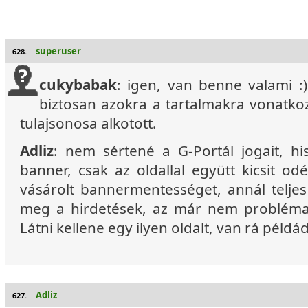
superuser
628.
cukybabak
: igen, van benne valami :)
biztosan azokra a tartalmakra vonatkoz
tulajsonosa alkotott.
Adliz
: nem sértené a G-Portál jogait, hi
banner, csak az oldallal együtt kicsit o
vásárolt bannermentességet, annál teljes
meg a hirdetések, az már nem probléma,
Látni kellene egy ilyen oldalt, van rá példá
Adliz
627.