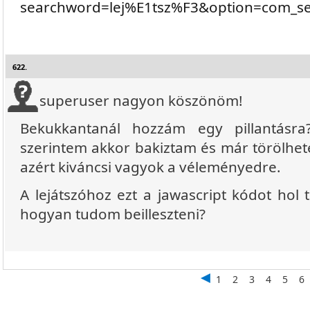
searchword=lej%E1tsz%F3&option=com_s
622.
superuser nagyon köszönöm!
Bekukkantanál hozzám egy pillantásra?
szerintem akkor bakiztam és már törölhete
azért kiváncsi vagyok a véleményedre.
A lejátszóhoz ezt a jawascript kódot hol 
hogyan tudom beilleszteni?
1
2
3
4
5
6