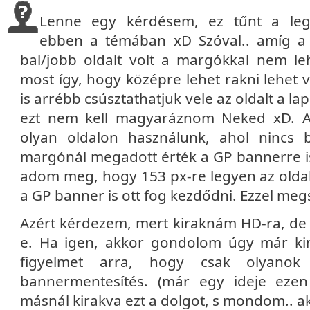
Lenne egy kérdésem, ez tűnt a legi
ebben a témában xD Szóval.. amíg a 
bal/jobb oldalt volt a margókkal nem leh
most így, hogy középre lehet rakni lehet v
is arrébb csúsztathatjuk vele az oldalt a la
ezt nem kell magyaráznom Neked xD. 
olyan oldalon használunk, ahol nincs 
margónál megadott érték a GP bannerre is 
adom meg, hogy 153 px-re legyen az oldal
a GP banner is ott fog kezdődni. Ezzel meg
Azért kérdezem, mert kiraknám HD-ra, d
e. Ha igen, akkor gondolom úgy már ki
figyelmet arra, hogy csak olyanok 
bannermentesítés. (már egy ideje eze
másnál kirakva ezt a dolgot, s mondom.. a