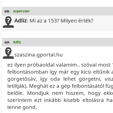
superuser
630.
Adliz
: Mi az a 153? Milyen érték?
Adliz
629.
szaszina.gportal.hu
ez ilyen próbaoldal valamim.. szóval most 
felbontásomban így már egy kicsi eltűnik a
görgetősáv, így oda lehet görgetni, vi
letiltják). Meghát ez a gép felbontásától fü
belőle. Mondjuk nem hiszem, hogy ekk
szerintem ezt inkább kisebb eltolásra h
lenne gond.