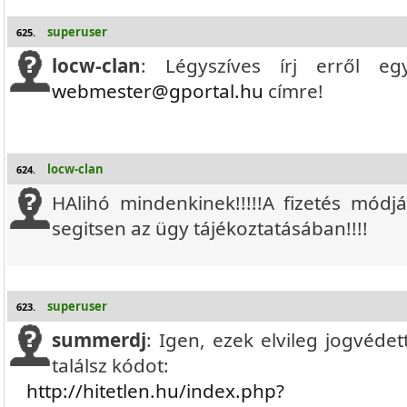
superuser
625.
locw-clan
: Légyszíves írj erről eg
webmester@gportal.hu
címre!
locw-clan
624.
HAlihó mindenkinek!!!!!A fizetés mód
segitsen az ügy tájékoztatásában!!!!
superuser
623.
summerdj
: Igen, ezek elvileg jogvédett
találsz kódot:
http://hitetlen.hu/index.php?