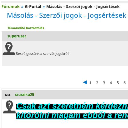
»
»
Fórumok
G-Portál
Másolás - Szerzői jogok - Jogsértések
Másolás - Szerzői jogok - Jogsértések
Témaindító hozzászólás
superuser
Beszélgessünk a szerzői jogokról!
1
2
3
4
5
6
szuszika25
631.
Csak azt szeretném kérdezn
kitörölni magam ebből a re