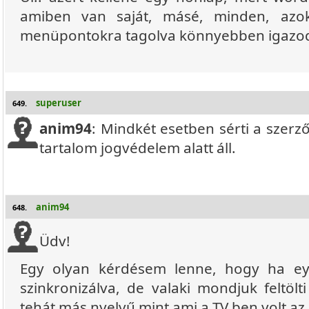
amiben van saját, másé, minden, azo
menüpontokra tagolva könnyebben igazod
superuser
649.
anim94
: Mindkét esetben sérti a szerző
tartalom jogvédelem alatt áll.
anim94
648.
Üdv!
Egy olyan kérdésem lenne, hogy ha e
szinkronizálva, de valaki mondjuk feltöl
tehát más nyelvű mint ami a TV ben volt az