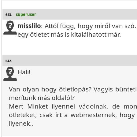
superuser
643.
misslilo
: Attól függ, hogy miről van szó.
egy ötletet más is kitalálhatott már.
642.
Hali!
Van olyan hogy ötletlopás? Vagyis büntet
merítünk más oldalól?
Mert Minket ilyennel vádolnak, de mo
ötleteket, csak írt a webmesternek, hogy
ilyenek..