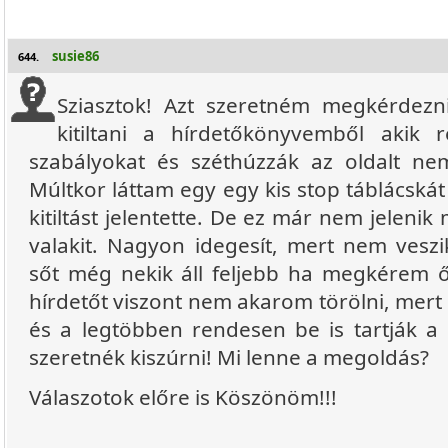
susie86
644.
Sziasztok! Azt szeretném megkérdezn
kitiltani a hírdetőkönyvemből akik
szabályokat és széthúzzák az oldalt ne
Múltkor láttam egy egy kis stop táblácská
kitiltást jelentette. De ez már nem jelenik
valakit. Nagyon idegesít, mert nem veszi
sőt még nekik áll feljebb ha megkérem ő
hírdetőt viszont nem akarom törölni, mert
és a legtöbben rendesen be is tartják a 
szeretnék kiszúrni! Mi lenne a megoldás?
Válaszotok előre is Köszönöm!!!