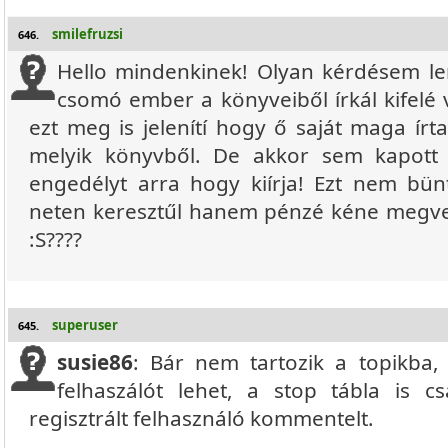
smilefruzsi
646.
Hello mindenkinek! Olyan kérdésem l
csomó ember a könyveiből írkál kifelé v
ezt meg is jelenítí hogy ő saját maga írta 
melyik könyvből. De akkor sem kapott a
engedélyt arra hogy kiírja! Ezt nem bü
neten keresztűl hanem pénzé kéne megve
:S????
superuser
645.
susie86
: Bár nem tartozik a topikba, d
felhaszálót lehet, a stop tábla is 
regisztrált felhasználó kommentelt.