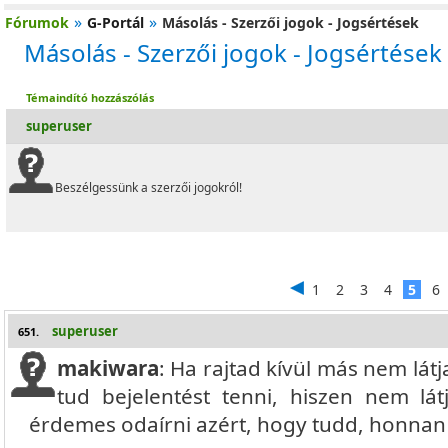
»
»
Fórumok
G-Portál
Másolás - Szerzői jogok - Jogsértések
Másolás - Szerzői jogok - Jogsértések
Témaindító hozzászólás
superuser
Beszélgessünk a szerzői jogokról!
1
2
3
4
5
6
superuser
651.
makiwara
: Ha rajtad kívül más nem lát
tud bejelentést tenni, hiszen nem látj
érdemes odaírni azért, hogy tudd, honnan v