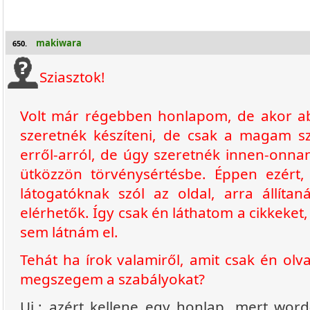
makiwara
650.
Sziasztok!
Volt már régebben honlapom, de akor a
szeretnék készíteni, de csak a magam sz
erről-arról, de úgy szeretnék innen-onna
ütközzön törvénysértésbe. Éppen ezér
látogatóknak szól az oldal, arra állí
elérhetők. Így csak én láthatom a cikkeket, 
sem látnám el.
Tehát ha írok valamiről, amit csak én olv
megszegem a szabályokat?
Ui.: azért kellene egy honlap, mert word