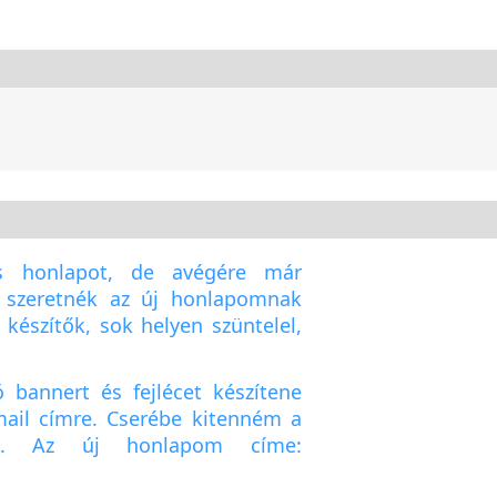
ős honlapot, de avégére már
t szeretnék az új honlapomnak
 készítők, sok helyen szüntelel,
 bannert és fejlécet készítene
ail címre. Cserébe kitenném a
ét. Az új honlapom címe: