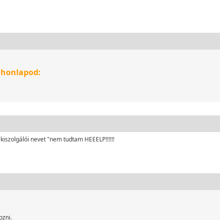
 honlapod:
szolgálói nevet "nem tudtam HEEELP!!!!!!
ozni.