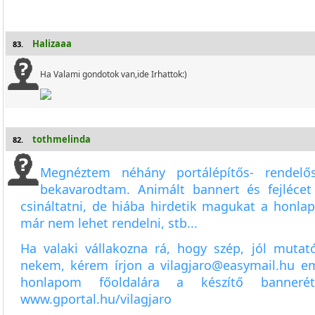
Halizaaa
83.
Ha Valami gondotok van,ide Irhattok:)
tothmelinda
82.
Megnéztem néhány portálépítős- rendel
bekavarodtam. Animált bannert és fejléce
csináltatni, de hiába hirdetik magukat a honlap
már nem lehet rendelni, stb...
Ha valaki vállakozna rá, hogy szép, jól mutató
nekem, kérem írjon a
vilagjaro@easymail.hu
em
honlapom főoldalára a készítő banner
www.gportal.hu/vilagjaro