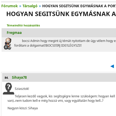
»
»
Fórumok
Társalgó
HOGYAN SEGITSÜNK EGYMÁSNAK A PORT
HOGYAN SEGITSÜNK EGYMÁSNAK A 
Témaindító hozzászólás
Fregmaa
bocsi Admin hogy megint új témát nyitottam de úgy vélem hogy ez
forditani a dolgaimat!!BOCSI!!IRJ IDE!!LÉGYSZI!!
Sihaya78
84.
Sziasztok!
Teljesen kezdő vagyok, kis segítsgégre lenne szükségem: hogyan kel
van)..nem tudom kell-e még hozzá vmi, vagy egyáltalán hogy kell..?
Nagyon köszi: Sihaya