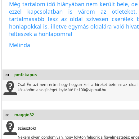
Még tartalom idő hiányában nem került bele, de
ezzel kapcsolatban is várom az ötleteket,
tartalmasabb lesz az oldal szívesen cserélek 
honlapokkal is, illetve egymás oldalára való hivat
felteszek a honlapomra!
Melinda
pmfckapus
81.
Csá! Én azt nem értm hogy hogyan kell a híreket betenni az oldal
köszönöm a segítséget! by:Máté ftc100@vipmail.hu
maggie32
80.
Sziasztok!
Nekem olyan gondom van, hogy folyton felugrik a figyelmeztetés: enge