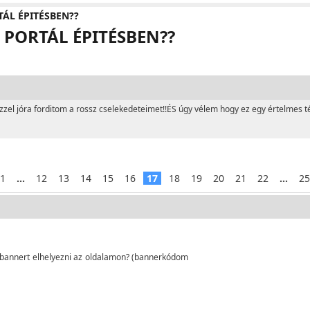
ÁL ÉPITÉSBEN??
PORTÁL ÉPITÉSBEN??
zel jóra forditom a rossz cselekedeteimet!!ÉS úgy vélem hogy ez egy értelmes t
1
...
12
13
14
15
16
17
18
19
20
21
22
...
25
l bannert elhelyezni az oldalamon? (bannerkódom