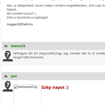
Már az elképzelhető összes helyen mindent engedélyeztem, ahol csak Ac
helyzet.
Mit csinálok rosszul? :(
Előre is köszönöm a segítséget!
maggie32@hello.hu
Sweety18
79.
hy!Hogyan kel azt megcsinálni,hogy egy menübe kép és pl vendég
hexgirl12@citromail.hu
pwv
78.
Szép napot :)