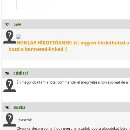
pwv
77.
HONLAP HÍRDETŐKNEK: itt ingyen hírdetheted a
hozd a bannered-linked :)
csizilaci
76.
Én megpróbáltam a total commanderel megnyitni a honlapomat de a "ki
BoBba
75.
Sziasztok!
Olyan kérdésem volna, hogy miért nem tudok jobbra alpontokat létreh