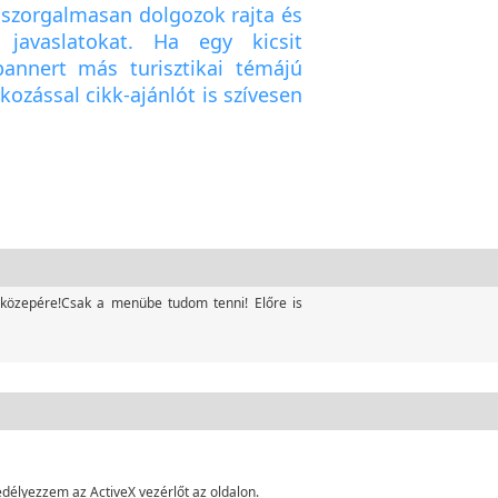
 szorgalmasan dolgozok rajta és
 javaslatokat. Ha egy kicsit
bannert más turisztikai témájú
kozással cikk-ajánlót is szívesen
 közepére!Csak a menübe tudom tenni! Előre is
délyezzem az ActiveX vezérlőt az oldalon.