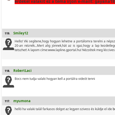
érdekel valakit ez a téma írjon e-mailt: gayana
Smiley12
119.
Hello! Vki segítene,hogy hogyan lehetne a portálomra terelni a néps
20-an néznék...Mert alig jönnek,hát az is igaz,hogy a lap kezdetle
tetszhet! A lapom címe:www.lapline.gportal.hu! Nézzétek meg léccives
RobertLaci
118.
Bocs nem tudja valaki hogyan kell a portálra videót tenni
myumona
117.
helló ha valaki talál farkasos dolgot az legyen szivess és küldje el ide
b