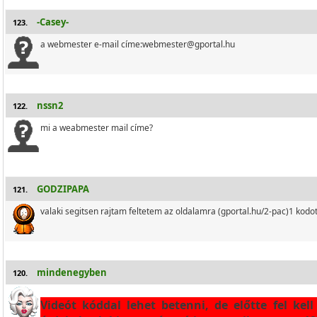
-Casey-
123.
a webmester e-mail címe:webmester@gportal.hu
nssn2
122.
mi a weabmester mail címe?
GODZIPAPA
121.
valaki segitsen rajtam feltetem az oldalamra (gportal.hu/2-pac)1 ko
mindenegyben
120.
Videót kóddal lehet betenni, de előtte fel kell