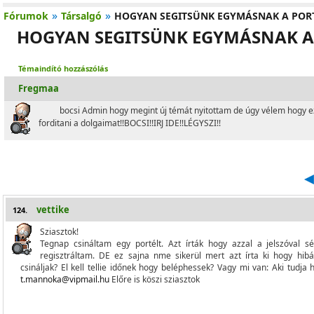
»
»
Fórumok
Társalgó
HOGYAN SEGITSÜNK EGYMÁSNAK A PORT
HOGYAN SEGITSÜNK EGYMÁSNAK A 
Témaindító hozzászólás
Fregmaa
bocsi Admin hogy megint új témát nyitottam de úgy vélem hogy ez
forditani a dolgaimat!!BOCSI!!IRJ IDE!!LÉGYSZI!!
vettike
124.
Sziasztok!
Tegnap csináltam egy portélt. Azt írták hogy azzal a jelszóval s
regisztráltam. DE ez sajna nme sikerül mert azt írta ki hogy hibás
csináljak? El kell tellie időnek hogy beléphessek? Vagy mi van: Aki tudja
t.mannoka@vipmail.hu
Előre is köszi sziasztok