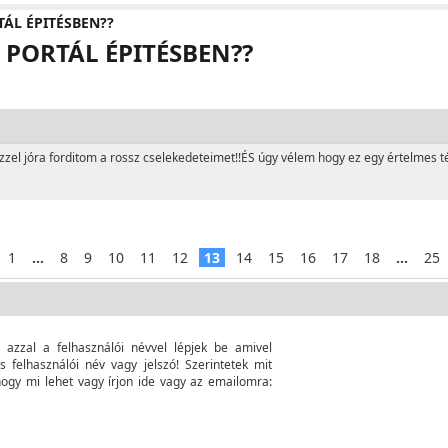
ÁL ÉPITÉSBEN??
PORTÁL ÉPITÉSBEN??
zel jóra forditom a rossz cselekedeteimet!!ÉS úgy vélem hogy ez egy értelmes t
1
...
8
9
10
11
12
13
14
15
16
17
18
...
25
é azzal a felhasználói névvel lépjek be amivel
 felhasználói név vagy jelszó! Szerintetek mit
 hogy mi lehet vagy írjon ide vagy az emailomra: