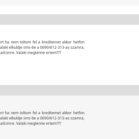
mert ha nem toltom fel a kreditemet akkor hetfon
valaki elkuldje sms-be a 0690/612-313-as szamra,
ilcimre. Valaki megtenne ertem???
mert ha nem toltom fel a kreditemet akkor hetfon
valaki elkuldje sms-be a 0690/612-313-as szamra,
ilcimre. Valaki megtenne ertem???