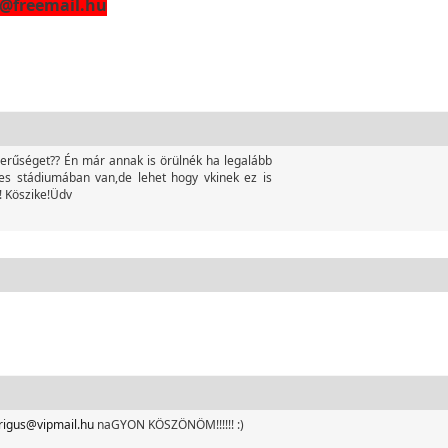
18@freemail.hu
zerűséget?? Én már annak is örülnék ha legalább
ges stádiumában van,de lehet hogy vkinek ez is
! Köszike!Üdv
rigus@vipmail.hu
naGYON KÖSZÖNÖM!!!!!! :)