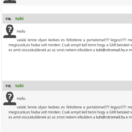
tuhi
116.
Hello
valaki lenne olyan kedves es feltoltene a portalomat??? legyszi??? 
megszunk,es hiaba volt minden. Csak annyit kell tenni hogy a GKR betuket 
es amit visszakuldenek az az smst nekem elkuldeni a
tuhi@citromail.hu
e-ma
tuhi
115.
Hello
valaki lenne olyan kedves es feltoltene a portalomat??? legyszi??? 
megszunk,es hiaba volt minden. Csak annyit kell tenni hogy a GKR betuket 
es amit visszakuldenek az az smst nekem elkuldeni a
tuhi@citromail.hu
e-ma