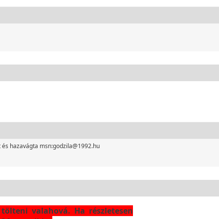
dot és hazavágta msn:godzila@1992.hu
 tölteni valahová. Ha részletesen