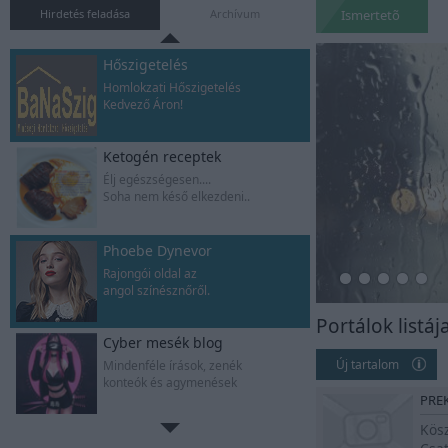
Gyere,oldd meg a rejtélyt
Hirdetés feladása
Archívum
Ismertetõ
Hőszigetelés
Homlokzati Hőszigetelés
Kedvező Áron!
Ketogén receptek
Élj egészségesen....
Soha nem késő elkezdeni..
Phoebe Dynevor
Rajongói oldal az
angol színésznőről.
Portálok listáj
Cyber mesék blog
Új tartalom
Mindenféle írások, zenék
konteók és agymenések
PRE
Kös
Zsombor naplója