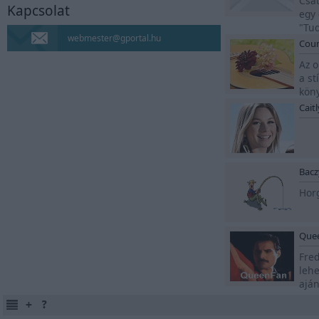
Csat
Kapcsolat
Napló
egy 
"Tud
webmester@gportal.hu
Coun
MAO, AZ ÖRDÖGŰZŐ
Az o
LÉPJ BE MAO VILÁGÁBA
a st
Manga, anime, képek
köny
Cait
blog
10 év után újra blogolok.
Ha érdekel, katt.
Bacz
Hailee Steinfeld
Horg
Rajongói oldal a
színész- és énekesnőről.
Que
Nina Dobrev
Fred
lehe
Rajongói oldal a
aján
tehetséges színésznőről.