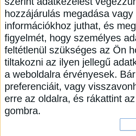
szerint adatkezelést végezzü
hozzájárulás megadása vagy e
információkhoz juthat, és megv
figyelmét, hogy személyes a
feltétlenül szükséges az Ön h
tiltakozni az ilyen jellegű adat
a weboldalra érvényesek. Bár
preferenciáit, vagy visszavonh
erre az oldalra, és rákattint a
gombra.