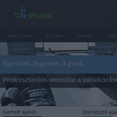
Regisztráció
Portálok
Fórum
Segít
Egyszerű. Ingyenes. Egyedi.
Professzionális weboldal a vállalkozá
Cluequest
Kiemelt ajánló
Szerkesztő ajá
Ingyenes online játék