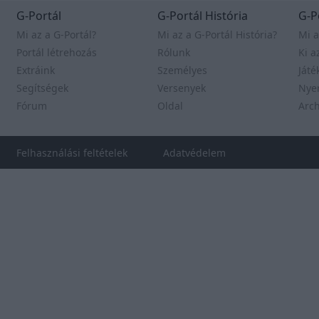
Alicia Vikander
G-Portál
G-Portál História
G-P
Rajongói oldal a
tehetséges színésznőről.
Mi az a G-Portál?
Mi az a G-Portál História?
Mi a
Portál létrehozás
Rólunk
Ki a
Extráink
Freya Allan
Személyes
Játé
Rajongói oldal a
Segítségek
Versenyek
Nye
tehetséges színésznőről.
Fórum
Oldal
Arc
Anya Taylor-Joy
Felhasználási feltételek
Rajongói oldal a
Adatvédelem
tehetséges színésznőről.
RELIGIO-PORTAL
RELIGIO-PORTAL
Ne félj, csak higgy!
*NSYNC
Nosztalgia a
híres bandáról