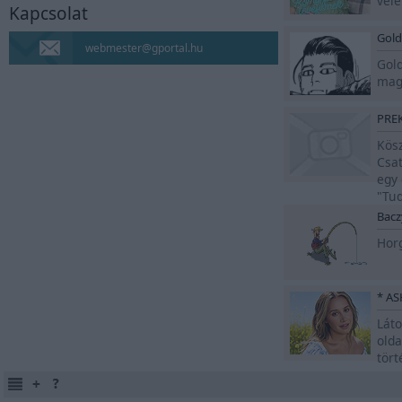
véle
Kapcsolat
Napló
Gol
webmester@gportal.hu
Gol
MAO, AZ ÖRDÖGŰZŐ
magy
LÉPJ BE MAO VILÁGÁBA
Manga, anime, képek
PRE
Kös
blog
Csat
10 év után újra blogolok.
egy 
Ha érdekel, katt.
"Tud
Bacz
Hailee Steinfeld
Horg
Rajongói oldal a
színész- és énekesnőről.
Nina Dobrev
Láto
olda
Rajongói oldal a
tört
tehetséges színésznőről.