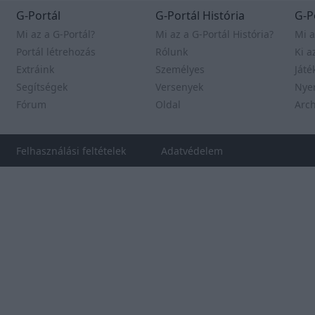
Alicia Vikander
G-Portál
G-Portál História
G-P
Rajongói oldal a
tehetséges színésznőről.
Mi az a G-Portál?
Mi az a G-Portál História?
Mi a
Portál létrehozás
Rólunk
Ki a
Extráink
Freya Allan
Személyes
Játé
Rajongói oldal a
Segítségek
Versenyek
Nye
tehetséges színésznőről.
Fórum
Oldal
Arc
Anya Taylor-Joy
Felhasználási feltételek
Rajongói oldal a
Adatvédelem
tehetséges színésznőről.
RELIGIO-PORTAL
RELIGIO-PORTAL
Ne félj, csak higgy!
*NSYNC
Nosztalgia a
híres bandáról