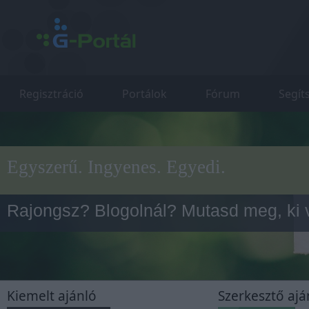
Regisztráció
Portálok
Fórum
Segít
Egyszerű. Ingyenes. Egyedi.
Rajongsz? Blogolnál? Mutasd meg, ki 
Cluequest
Kiemelt ajánló
Szerkesztő ajá
Ingyenes online játék