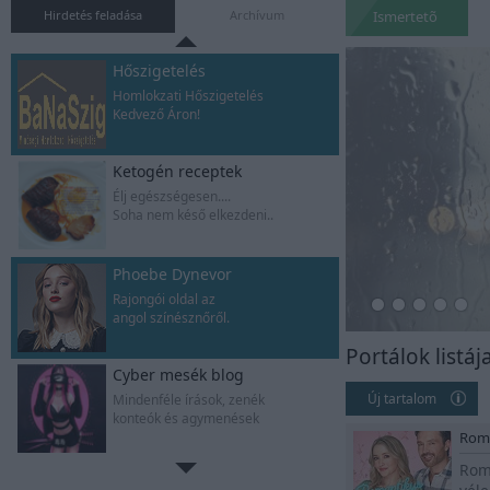
Gyere,oldd meg a rejtélyt
Hirdetés feladása
Archívum
Ismertetõ
Hőszigetelés
Homlokzati Hőszigetelés
Kedvező Áron!
Ketogén receptek
Élj egészségesen....
Soha nem késő elkezdeni..
Phoebe Dynevor
Rajongói oldal az
angol színésznőről.
Portálok listáj
Cyber mesék blog
Új tartalom
Mindenféle írások, zenék
konteók és agymenések
Roma
Rom
Zsombor naplója