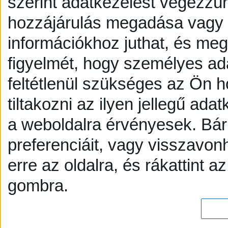
szerint adatkezelést végezzü
hozzájárulás megadása vagy e
információkhoz juthat, és megv
figyelmét, hogy személyes a
feltétlenül szükséges az Ön h
tiltakozni az ilyen jellegű adat
a weboldalra érvényesek. Bár
preferenciáit, vagy visszavonh
erre az oldalra, és rákattint a
gombra.